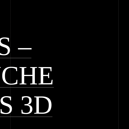
S –
CHE
S 3D